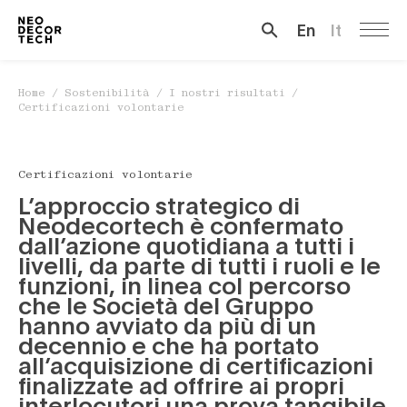
En
It
Cerca …
Home
/
Sostenibilità
/
I nostri risultati
/
Certificazioni volontarie
Certificazioni volontarie
L’approccio strategico di
Neodecortech è confermato
dall’azione quotidiana a tutti i
livelli, da parte di tutti i ruoli e le
funzioni, in linea col percorso
che le Società del Gruppo
hanno avviato da più di un
decennio e che ha portato
all’acquisizione di certificazioni
finalizzate ad offrire ai propri
interlocutori una prova tangibile