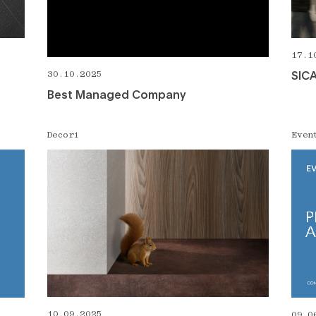
17.1
SIC
30.10.2025
Best Managed Company
Decori
Even
10.09.2025
09.0