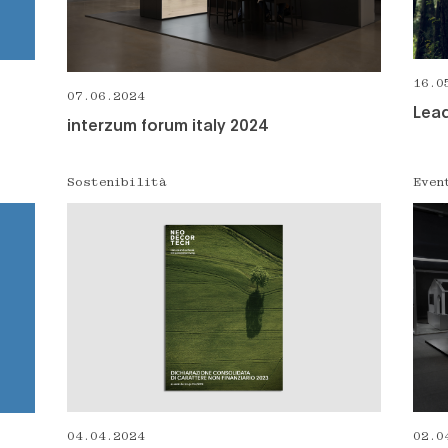
16.0
07.06.2024
Lead
interzum forum italy 2024
Sostenibilità
Even
02.0
04.04.2024