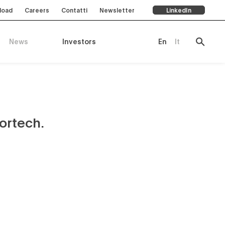
load
Careers
Contatti
Newsletter
LinkedIn
News
Investors
En
It
ortech.
te