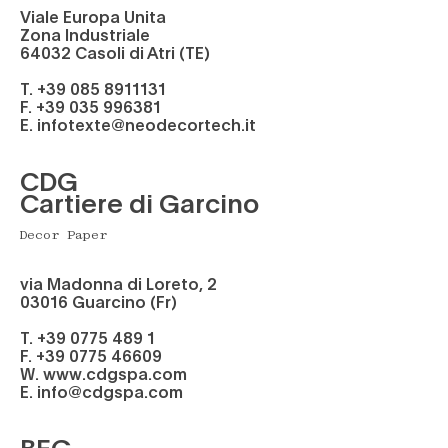
Viale Europa Unita
Zona Industriale
64032 Casoli di Atri (TE)
T. +39 085 8911131
F. +39 035 996381
E. infotexte@neodecortech.it
CDG
Cartiere di Garcino
Decor Paper
via Madonna di Loreto, 2
03016 Guarcino (Fr)
T. +39 0775 489 1
F. +39 0775 46609
W. www.cdgspa.com
E. info@cdgspa.com
BEG