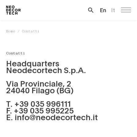
En
It
Cerca …
Home
/
Contatti
Contatti
Headquarters
Neodecortech S.p.A.
Via Provinciale, 2
24040 Filago (BG)
T.
+39 035 996111
F. +39 035 995225
E.
info@neodecortech.it