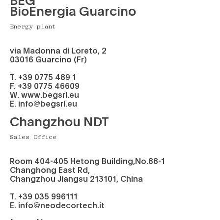
BioEnergia Guarcino
Energy plant
via Madonna di Loreto, 2
03016 Guarcino (Fr)
T. +39 0775 489 1
F. +39 0775 46609
W. www.begsrl.eu
E. info@begsrl.eu
Changzhou NDT
Sales Office
Room 404-405 Hetong Building,No.88-1
Changhong East Rd,
Changzhou Jiangsu 213101, China
T. +39 035 996111
E. info@neodecortech.it