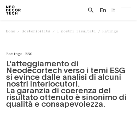
En
It
Cerca …
Home
/
Sostenibilità
/
I nostri risultati
/
Ratings
Ratings ESG
L’atteggiamento di
Neodecortech verso i temi ESG
si evince dalle analisi di alcuni
nostri interlocutori.
La garanzia di coerenza del
risultato ottenuto è sinonimo di
qualità e consapevolezza.