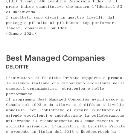
(IGI) diventa ESG Identity Corporate Index. È il
primo indice quantitativo che misura l’Identità SG
di un’azienda.
I risultati sono divisi in quattro livelli, dal
punteggio più alto al più basso: top performer,
leader, conscious, builder.
(Giugno 2024)
Best Managed Companies
DELOITTE
L’iniziativa di Deloitte Private supporta e premia
le aziende italiane che dimostrano eccellenza nella
capacità organizzativa, strategica e nelle
performance.
Il programma Best Managed Companies Award nasce in
Canada nel 1993 e da allora si è diffuso a livello
mondiale, con l’obiettivo di creare un network di
aziende eccellenti e incentivarne la collaborazione
utilizzando il riconoscimento BMC come marchio di
solidità aziendale. L’iniziativa di Deloitte Private
è presente in Italia dal 2018 e Neodecortech ha