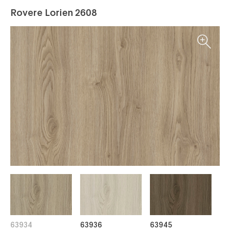
Rovere Lorien 2608
63934
63936
63945