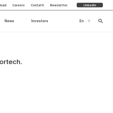
load
Careers
Contatti
Newsletter
LinkedIn
News
Investors
En
It
ortech.
te