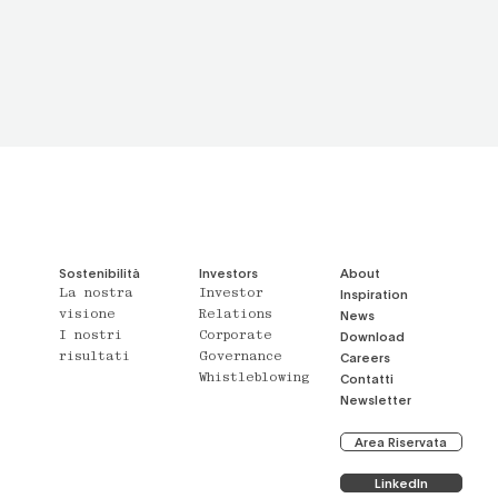
Sostenibilità
Investors
About
Inspiration
La nostra
Investor
News
visione
Relations
Download
I nostri
Corporate
Careers
risultati
Governance
Contatti
e
Whistleblowing
Newsletter
Area Riservata
LinkedIn