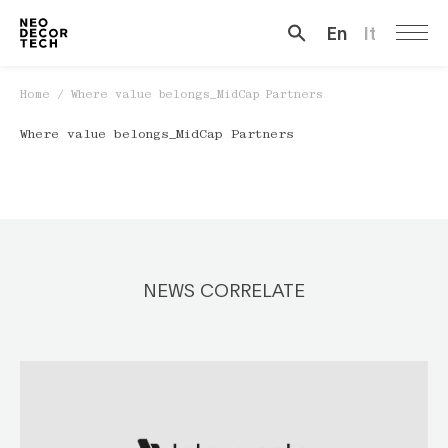
En
It
Cerca …
Home
/
Where value belongs_MidCap Partners
Where value belongs_MidCap Partners
NEWS CORRELATE