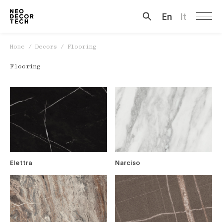
En
It
Cerca …
Home
/
Decors
/
Flooring
Flooring
Elettra
Narciso